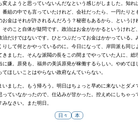
も変えようと思っていないんだなという感じがしました。知れ
。番組の中でも言っていたけれど、会社だったら、一円たりと
のお金はそれが許されるんだろう？秘密もあるから、というけ
。そのこと自体が疑問です。政治はお金がかかるというけれど
政治だけではないです。ひとつぶだってお金はかかっている。
くりして何とかやっているのに。今日になって、岸田派も同じ
てきました。そんな派閥の長をこの間までやっていた人に、総
当に嫌。原発も、福井の美浜原発が稼働するらしい。やめてほ
ってほしいことはやらない政府なんていらない。
まいました。もう帰ろう。明日はちょっと早めに来ないとダメ
思っていなかったので、仕込みが甘かった。控えめにしちゃっ
すみなさい。また明日。
日々
本