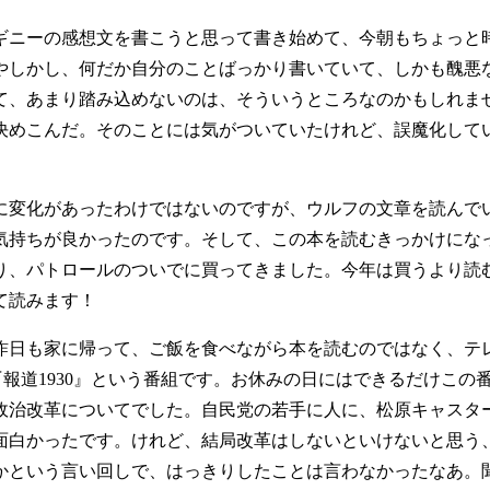
ギニーの感想文を書こうと思って書き始めて、今朝もちょっと
やしかし、何だか自分のことばっかり書いていて、しかも醜悪
て、あまり踏み込めないのは、そういうところなのかもしれま
決めこんだ。そのことには気がついていたけれど、誤魔化して
に変化があったわけではないのですが、ウルフの文章を読んで
気持ちが良かったのです。そして、この本を読むきっかけにな
り、パトロールのついでに買ってきました。今年は買うより読
て読みます！
昨日も家に帰って、ご飯を食べながら本を読むのではなく、テ
Sの『報道1930』という番組です。お休みの日にはできるだけこ
政治改革についてでした。自民党の若手に人に、松原キャスタ
面白かったです。けれど、結局改革はしないといけないと思う
かという言い回しで、はっきりしたことは言わなかったなあ。