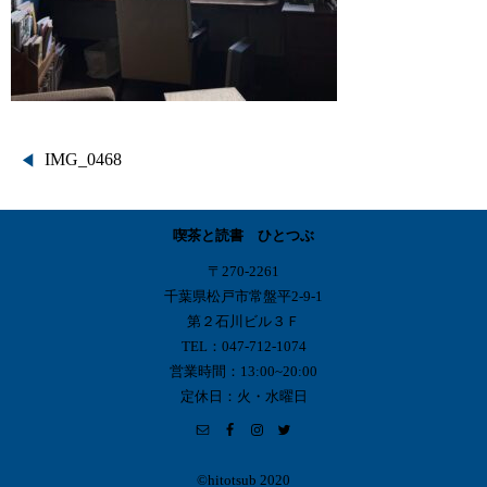
投
IMG_0468
稿
喫茶と読書 ひとつぶ
ナ
〒270-2261
ビ
千葉県松戸市常盤平2-9-1
第２石川ビル３Ｆ
ゲ
TEL：047-712-1074
営業時間：13:00~20:00
ー
定休日：火・水曜日
シ
ョ
©︎hitotsub 2020