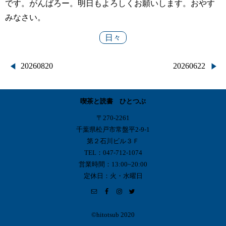
です。がんばろー。明日もよろしくお願いします。おやす
みなさい。
日々
投
20260820
20260622
稿
喫茶と読書 ひとつぶ
ナ
〒270-2261
ビ
千葉県松戸市常盤平2-9-1
第２石川ビル３Ｆ
ゲ
TEL：047-712-1074
営業時間：13:00~20:00
ー
定休日：火・水曜日
シ
ョ
©︎hitotsub 2020