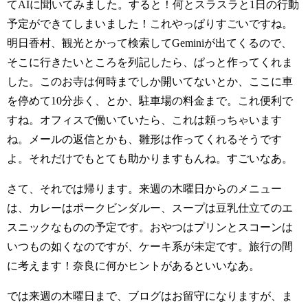
てAIに聞いてみました。すると！何とスラスラと1日の行動
予定ができてしまいました！これやっぱりすごいですね。
明日香村、観光とかって検索してGeminiが出てくるので、
そこに行きたいところを列記したら、ぱっと作ってくれま
した。このお寺は何時までしか開いてないとか、ここに車
を停めて10分歩く、とか、駐車場の料金まで。これ便利で
すね。オフィスで働いていたら、これは頼っちゃいます
ね。メールの返信とかも、雛形は作ってくれるそうです
よ。それだけでもとても助かりますもんね。すごいなあ。
さて、それでは帰ります。来週の木曜日からのメニュー
は、カレーはポークビンダルー、スープは豆乳仕立てのエ
スニックなものの予定です。おやつはプリンとスコーンは
いつもの如くなのですが、ケーキ系が未定です。旅行の間
に考えます！奈良に何かヒントがあるといいなあ。
では来週の木曜日まで、ブログはお留守になりますが、ま