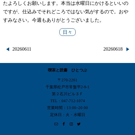
たよろしくお願いします。本当は水曜日にかけるといいの
ですが、仕込みでそれどころではない気がするので。おや
すみなさい。今週もありがとうございました。
日々
投
20260611
20260618
稿
喫茶と読書 ひとつぶ
ナ
〒270-2261
ビ
千葉県松戸市常盤平2-9-1
第２石川ビル３Ｆ
ゲ
TEL：047-712-1074
営業時間：13:00~20:00
ー
定休日：火・水曜日
シ