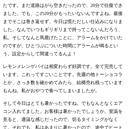
たです。まだ道路はがら空きだったので、20分で往復でき
ました。でも、この20分がもったいないんですよね。最後
までそこは巻き返せず、今日は慌ただしい仕込みになりま
した。なんでいつもギリギリまで持ってこないんだろう、
私。そしてなんと馬鹿げたことに、アラームをかけていた
のですが、ひとつぶについた時間にアラームが鳴るとい
う。設定からして間違ってるんよ！
レモンメレンゲパイは相変わらず好調です。全て完売して
います。これってすごいことです。先週の他トーショコラ
とか、さっき数を確かめてみたら、結構売れ残っています
もんね。私がおやつで食べてしまいましたが。
そして今日はとても暑かったですね。でもなんとなくエア
コン入れてました。お客様は暑かったでしょうか。室温を
見ると、適温な感じだったので、切るタイミングがなく
て。それでも、私はあまりに暑かったので、途中でヒート