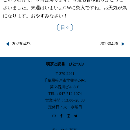
ざいました。来週はいよいよGWに突入ですね。お天気が気
になります。おやすみなさい！
日々
投
20230423
20230426
稿
喫茶と読書 ひとつぶ
ナ
〒270-2261
ビ
千葉県松戸市常盤平2-9-1
第２石川ビル３Ｆ
ゲ
TEL：047-712-1074
営業時間：13:00~20:00
ー
定休日：火・水曜日
シ
©︎hitotsub 2020