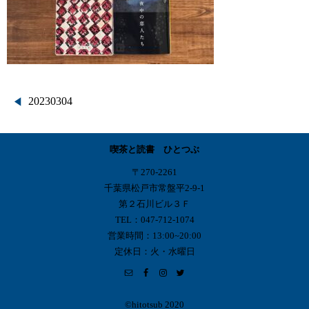
投
20230304
稿
喫茶と読書 ひとつぶ
ナ
〒270-2261
ビ
千葉県松戸市常盤平2-9-1
第２石川ビル３Ｆ
ゲ
TEL：047-712-1074
営業時間：13:00~20:00
ー
定休日：火・水曜日
シ
ョ
©︎hitotsub 2020