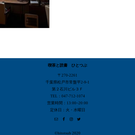
喫茶と読書 ひとつぶ
〒270-2261
千葉県松戸市常盤平2-9-1
第２石川ビル３Ｆ
TEL：047-712-1074
営業時間：13:00~20:00
定休日：火・水曜日
©︎hitotsub 2020