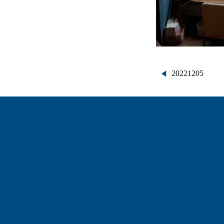
投
20221205
稿
ナ
ビ
ゲ
ー
シ
ョ