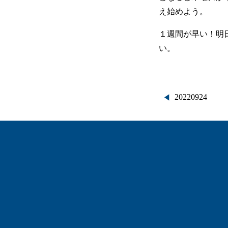
え始めよう。
１週間が早い！明
い。
投
20220924
稿
ナ
ビ
ゲ
ー
シ