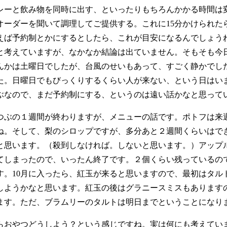
レーと飲み物を同時に出す、といったりもちろんかかる時間は
オーダーを聞いて調理してご提供する。これに15分かけられた
えば予約制とかにするとしたら、これが目安になるんでしょう
と考えていますが、なかなか結論は出ていません。そもそも今
んかは土曜日でしたが、台風のせいもあって、すごく静かでし
た。日曜日でもびっくりするくらい人が来ない、という日はい
ぶなので、まだ予約制にする、というのは遠い話かなと思って
つぶの１週間が終わりますが、メニューの話です。ポトフは来
ね。そして、梨のシロップですが、多分あと２週間くらいはでき
と思います。（殺到しなければ。しないと思います。）アップ
てしまったので、いったん終了です。２個くらい残っているの
す。10月に入ったら、紅玉が来ると思いますので、最初はタル
しようかなと思います。紅玉の後はグラニースミスもあります
ます。ただ、ブラムリーのタルトは明日までということになり
らおやつどうしよう？という感じですね。実は何にも考えてい