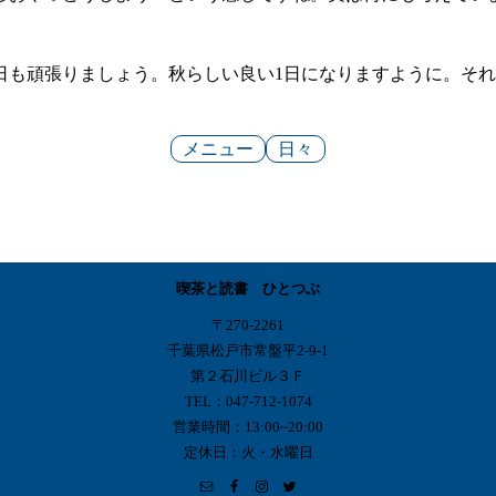
日も頑張りましょう。秋らしい良い1日になりますように。そ
メニュー
日々
喫茶と読書 ひとつぶ
〒270-2261
千葉県松戸市常盤平2-9-1
第２石川ビル３Ｆ
TEL：047-712-1074
営業時間：13:00~20:00
定休日：火・水曜日