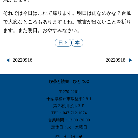
それでは今日はこれで帰ります。明日は雨なのかな？台風
で大変なところもありますよね。被害が出ないことを祈り
ます。また明日。おやすみなさい。
日々
本
投
20220916
20220918
稿
喫茶と読書 ひとつぶ
ナ
〒270-2261
ビ
千葉県松戸市常盤平2-9-1
第２石川ビル３Ｆ
ゲ
TEL：047-712-1074
営業時間：13:00~20:00
ー
定休日：火・水曜日