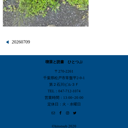
投
20260709
稿
喫茶と読書 ひとつぶ
ナ
〒270-2261
ビ
千葉県松戸市常盤平2-9-1
第２石川ビル３Ｆ
ゲ
TEL：047-712-1074
営業時間：13:00~20:00
ー
定休日：火・水曜日
シ
ョ
©︎hitotsub 2020