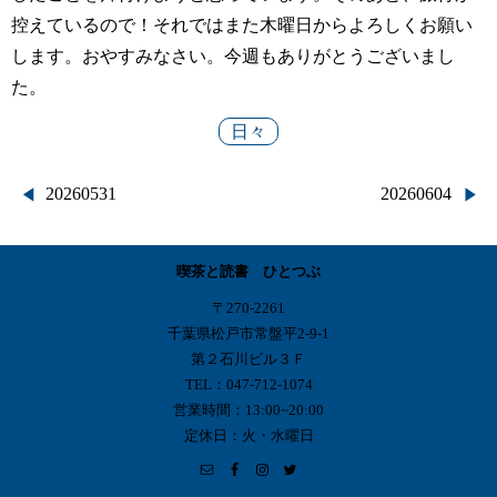
控えているので！それではまた木曜日からよろしくお願い
します。おやすみなさい。今週もありがとうございまし
た。
日々
投
20260531
20260604
稿
喫茶と読書 ひとつぶ
ナ
〒270-2261
ビ
千葉県松戸市常盤平2-9-1
第２石川ビル３Ｆ
ゲ
TEL：047-712-1074
営業時間：13:00~20:00
ー
定休日：火・水曜日
シ