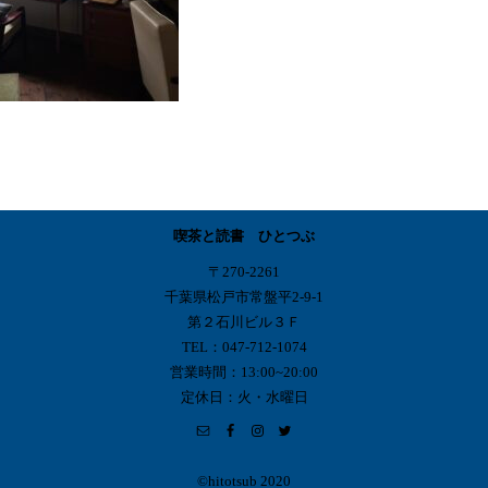
喫茶と読書 ひとつぶ
〒270-2261
千葉県松戸市常盤平2-9-1
第２石川ビル３Ｆ
TEL：047-712-1074
営業時間：13:00~20:00
定休日：火・水曜日
©︎hitotsub 2020