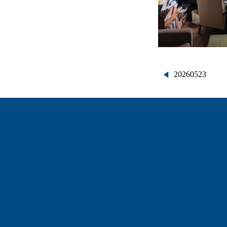
投
20260523
稿
ナ
ビ
ゲ
ー
シ
ョ