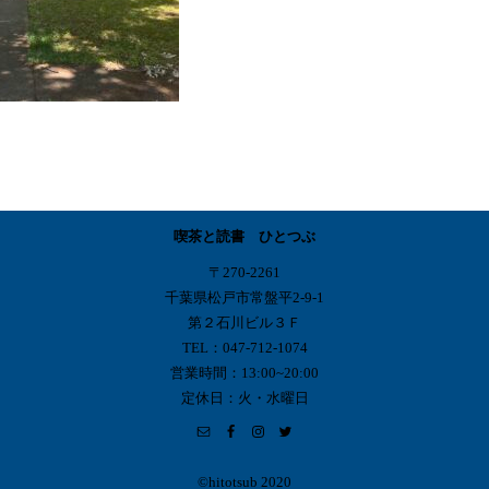
喫茶と読書 ひとつぶ
〒270-2261
千葉県松戸市常盤平2-9-1
第２石川ビル３Ｆ
TEL：047-712-1074
営業時間：13:00~20:00
定休日：火・水曜日
©︎hitotsub 2020