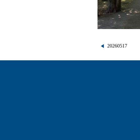
投
20260517
稿
ナ
ビ
ゲ
ー
シ
ョ