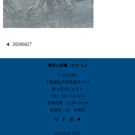
投
20260427
稿
喫茶と読書 ひとつぶ
ナ
〒270-2261
ビ
千葉県松戸市常盤平2-9-1
第２石川ビル３Ｆ
ゲ
TEL：047-712-1074
営業時間：13:00~20:00
ー
定休日：火・水曜日
シ
ョ
©︎hitotsub 2020