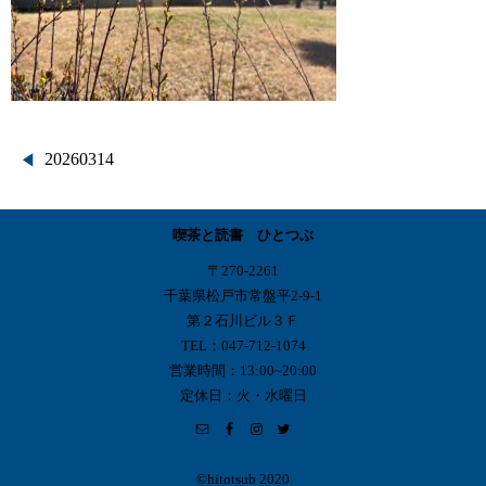
投
20260314
稿
喫茶と読書 ひとつぶ
ナ
〒270-2261
ビ
千葉県松戸市常盤平2-9-1
第２石川ビル３Ｆ
ゲ
TEL：047-712-1074
営業時間：13:00~20:00
ー
定休日：火・水曜日
シ
ョ
©︎hitotsub 2020