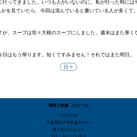
に行ってきました。いつも人がいないのに、私が行った時には
んかを見ていたら、今回は混んでいると書いている人が多くて
すが、スープは坦々大根のスープにしました。週末はまた寒く
。
今日はもう帰ります。短くてすみません！それではまた明日。
日々
喫茶と読書 ひとつぶ
〒270-2261
千葉県松戸市常盤平2-9-1
第２石川ビル３Ｆ
TEL：047-712-1074