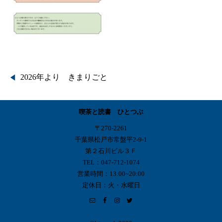
投
2026年より きまりごと
稿
喫茶と読書 ひとつぶ
ナ
〒270-2261
ビ
千葉県松戸市常盤平2-9-1
第２石川ビル３Ｆ
ゲ
TEL：047-712-1074
営業時間：13:00~20:00
ー
定休日：火・水曜日
シ