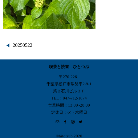
投
20250522
稿
喫茶と読書 ひとつぶ
ナ
〒270-2261
ビ
千葉県松戸市常盤平2-9-1
第２石川ビル３Ｆ
ゲ
TEL：047-712-1074
営業時間：13:00~20:00
ー
定休日：火・水曜日
シ
ョ
©︎hitotsub 2020