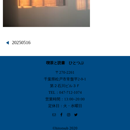
投
20250516
稿
喫茶と読書 ひとつぶ
ナ
〒270-2261
ビ
千葉県松戸市常盤平2-9-1
第２石川ビル３Ｆ
ゲ
TEL：047-712-1074
営業時間：13:00~20:00
ー
定休日：火・水曜日
シ
ョ
©︎hitotsub 2020