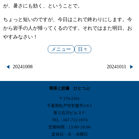
が、暑さにも効く、ということで。
ちょっと短いのですが、今日はこれで終わりにします。今
から岩手の人が帰ってくるのです。それではまた明日。お
やすみなさい！
メニュー
日々
投
20241008
20241011
稿
喫茶と読書 ひとつぶ
ナ
〒270-2261
ビ
千葉県松戸市常盤平2-9-1
第２石川ビル３Ｆ
ゲ
TEL：047-712-1074
営業時間：13:00~20:00
ー
定休日：火・水曜日