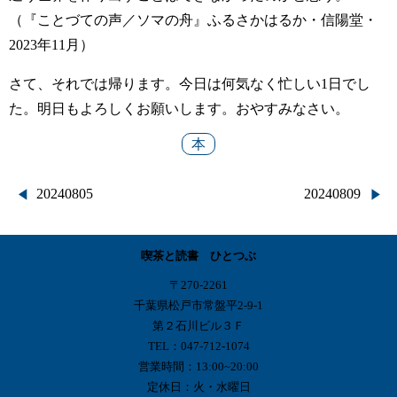
（『ことづての声／ソマの舟』ふるさかはるか・信陽堂・
2023年11月）
さて、それでは帰ります。今日は何気なく忙しい1日でし
た。明日もよろしくお願いします。おやすみなさい。
本
投
20240805
20240809
稿
喫茶と読書 ひとつぶ
ナ
〒270-2261
ビ
千葉県松戸市常盤平2-9-1
第２石川ビル３Ｆ
ゲ
TEL：047-712-1074
営業時間：13:00~20:00
ー
定休日：火・水曜日