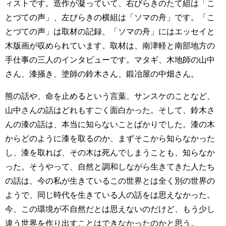
ィストです。造作が凝っていて、右びらきのたて組は「こ
とづての声」、左びらきの横組は「ソマの舟」です。「こ
とづての声」は取材の記録、「ソマの舟」にはエッセイと
木版画が収められています。取材は、南津軽と南部地方の
手仕事の三人のインタビューです。マタギ、木地師の山中
さん、漆掻き、塗師の鈴木さん、鍛冶屋の中畑さん。
熊の話や、命を止めるという言葉、サンスケのことなど、
山中さんの話はどれもすごく面白かった。そして、鈴木さ
んの漆の話は、本当に知らないことばかりでした。漆の木
からどのように漆を取るのか、まずそこから知らなかった
し、漆を取れば、その木は死んでしまうことも、知らなか
った。そうやって、自然と調和しながら生きてきた人たち
の話は、今の私が生きているこの世界とは全く別の世界の
ようで、同じ時代を生きている人の話をは思えなかった。
今、この環境が不自然だとは思えないのだけど、もう少し
違う世界を作り出すことはできなかったのかと思う。