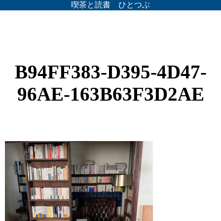
喫茶と読書 ひとつぶ
B94FF383-D395-4D47-
96AE-163B63F3D2AE