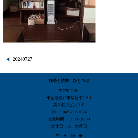
投
20240727
稿
喫茶と読書 ひとつぶ
ナ
〒270-2261
ビ
千葉県松戸市常盤平2-9-1
第２石川ビル３Ｆ
ゲ
TEL：047-712-1074
営業時間：13:00~20:00
ー
定休日：火・水曜日