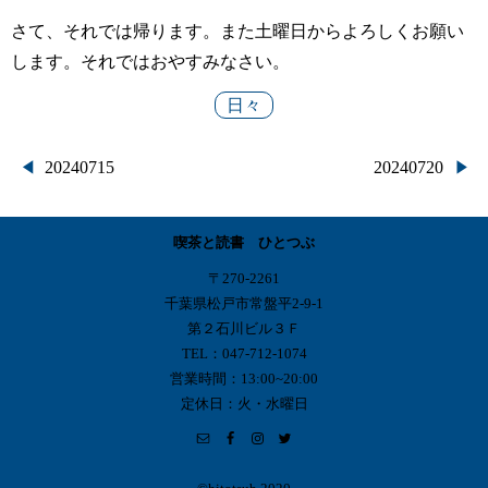
さて、それでは帰ります。また土曜日からよろしくお願い
します。それではおやすみなさい。
日々
投
20240715
20240720
稿
喫茶と読書 ひとつぶ
ナ
〒270-2261
ビ
千葉県松戸市常盤平2-9-1
第２石川ビル３Ｆ
ゲ
TEL：047-712-1074
営業時間：13:00~20:00
ー
定休日：火・水曜日
シ