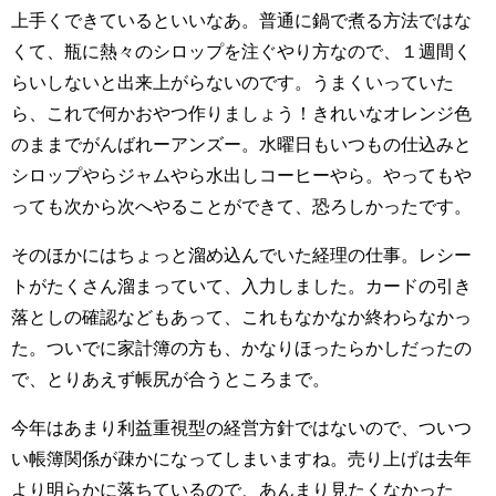
上手くできているといいなあ。普通に鍋で煮る方法ではな
くて、瓶に熱々のシロップを注ぐやり方なので、１週間く
らいしないと出来上がらないのです。うまくいっていた
ら、これで何かおやつ作りましょう！きれいなオレンジ色
のままでがんばれーアンズー。水曜日もいつもの仕込みと
シロップやらジャムやら水出しコーヒーやら。やってもや
っても次から次へやることができて、恐ろしかったです。
そのほかにはちょっと溜め込んでいた経理の仕事。レシー
トがたくさん溜まっていて、入力しました。カードの引き
落としの確認などもあって、これもなかなか終わらなかっ
た。ついでに家計簿の方も、かなりほったらかしだったの
で、とりあえず帳尻が合うところまで。
今年はあまり利益重視型の経営方針ではないので、ついつ
い帳簿関係が疎かになってしまいますね。売り上げは去年
より明らかに落ちているので、あんまり見たくなかった