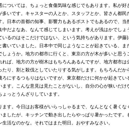
選については、ちょっと食傷気味な感じでもあります。私が好
が多いです。キャスターの人とか、スタッフとか、皆さん都民
す。日本の首都の知事、影響力もあるポストでもあるので、当
集中だよなあ、なんて感じてしまいます。考えが浅はかでしょ
ているのはそこだけではない、という気持ちがあります。伊藤
と書いていました。日本中で同じようなことが起きている、ま
でしょうか。地方の都市に行くと、東京の方が木が多いと思う
れれば、地方の方が樹木はもちろんあるんですが、地方都市は
ったり、割と殺伐としていたりする気がします。もちろんだか
蔑ろにするつもりはないですが、東京都だけに何かが起きてい
います。こんな意見は見たことがないし、自分の心が狭いだけ
ちょっとうんざりしています。
ります。今日はお客様がいらっしゃるまで、なんとなく暑くな
いましたが、キッチンで動き出したらやっぱり暑かったです。も
ン生活なのかな。それではまた明日。おやすみなさい。