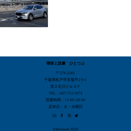
喫茶と読書 ひとつぶ
〒270-2261
千葉県松戸市常盤平2-9-1
第２石川ビル３Ｆ
TEL：047-712-1074
営業時間：13:00~20:00
定休日：火・水曜日
©︎hitotsub 2020