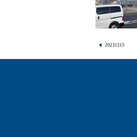
投
20231215
稿
ナ
ビ
ゲ
ー
シ
ョ