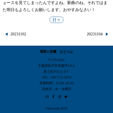
ュースを見てしまったんですよね。新曲のね。それではま
た明日もよろしくお願いします。おやすみなさい！
日々
投
20231102
20231104
稿
喫茶と読書 ひとつぶ
ナ
〒270-2261
ビ
千葉県松戸市常盤平2-9-1
第２石川ビル３Ｆ
ゲ
TEL：047-712-1074
営業時間：13:00~20:00
ー
定休日：火・水曜日
シ
ョ
©︎hitotsub 2020