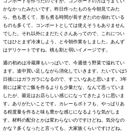
コンポートを作ったのですが、コンポートの方はうまくい
かなかったみたいです。昨日作ったものを今朝見てみた
ら、色も悪くて、形も煮る時間が長すぎたのか崩れている
ものも多くて、コンポートとしては使えそうもありません
でした。それ以外にまだたくさんあってので、これについ
てはひとまず冷凍しよう、と今朝作業をしました。あんず
はデリケートですね。桃も割と弱いイメージです。
週の初めは冷蔵庫もいっぱいで、今週使う野菜で溢れてい
ます。途中買い足しながら消化していきます。たいていは5
日後にはガラガラになるので、すごいなあと思います。3年
前には家でご飯を作るよりも少量だな、なんて思っていま
したが、最近はお店らしい感じになってきたように思いま
す。ありがたいことです。カレーもポトフも、やっぱりあ
る程度量を作ると味も豊かな感じになるような気がしま
す。材料の配分とかは変わらないのですけどね。気分なの
かな？多くなったと言っても、大家族くらいですけどね。