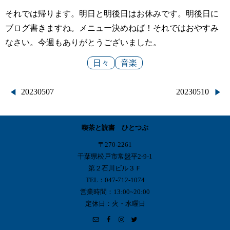
それでは帰ります。明日と明後日はお休みです。明後日に
ブログ書きますね。メニュー決めねば！それではおやすみ
なさい。今週もありがとうございました。
日々
音楽
投
20230507
20230510
稿
喫茶と読書 ひとつぶ
ナ
〒270-2261
ビ
千葉県松戸市常盤平2-9-1
第２石川ビル３Ｆ
ゲ
TEL：047-712-1074
営業時間：13:00~20:00
ー
定休日：火・水曜日
シ