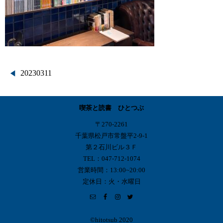
投
20230311
稿
喫茶と読書 ひとつぶ
ナ
〒270-2261
ビ
千葉県松戸市常盤平2-9-1
第２石川ビル３Ｆ
ゲ
TEL：047-712-1074
営業時間：13:00~20:00
ー
定休日：火・水曜日
シ
ョ
©︎hitotsub 2020